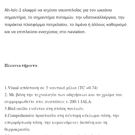
Ah-ls/c-1 ελαφρύ να ισχύσει ναυσιπλοΐας για τον ωκεάνιο
σημαντήρα, το σημαντήρα ποταμών, την υδατοκαλλιέργεια, την
παράκτια πλατφόρμα πετρελαίου, το λιμένα ή άλλους καθορισμό
και να επιπλεύσει ενισχύσεις στο naviation.
Πλεονεκτήματα
1.Visual απόσταση σε 3 ναυτικά μίλια (TC =0.74)
2. Με βάση την τεχνολογία των οδηγήσεων και το χρώμα του
συμμορφωθείτε στις συστάσεις ε-200-1 IALA.
3.Bird ακίδα ενάντια στη στάση πουλιών.
4.Comprehensive προστασία στη σύντομη κύκλωμα-τάση, την
υπερφόρτωση-τάση, την κυμαινόμενες δαπάνη και τη
θερμοκρασία.