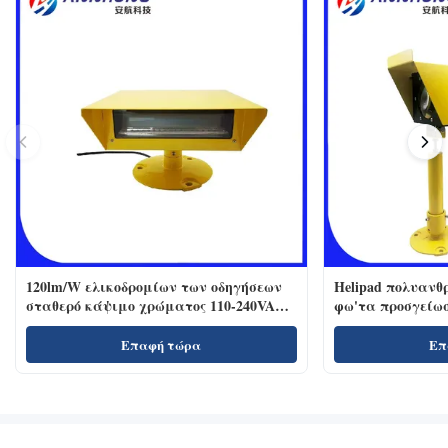
120lm/W ελικοδρομίων των οδηγήσεων
Helipad πολυανθ
σταθερό κάψιμο χρώματος 110-240VAC
φω'τα προσγείω
προβολέα άσπρο
Επαφή τώρα
Επ