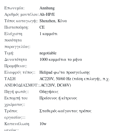
Επωνυμία:
Annhung
Αριθμός μοντέλου:
Ah-HP/E
Τόπος καταγωγής:
Shenzhen, Κίνα
Πιστοποίηση:
CE
Ελάχιστη
1 κομμάτι
ποσότητα
παραγγελίας:
Τιμή:
negotiable
Δυνατότητα
1000 κομμάτια το μήνα
Προμήθειας:
Ελαφρύς τύπος::
Helipad φω'τα προσγείωσης
ΤΑΣΗ
AC220V, 50/60 Hz (τάση επιλογής, π.χ.
ΑΝΕΦΟΔΙΑΣΜΟΥ::
.AC120V, DC48V)
Πηγή φωτός::
Οδηγήσεις
Εκπομπή του
Πράσινος ή κίτρινος
χρώματος::
Τρόπος
Σταθερός-καίγοντας τρόπος
εργασίας:::
Κατανάλωση
10w
ισχύος::