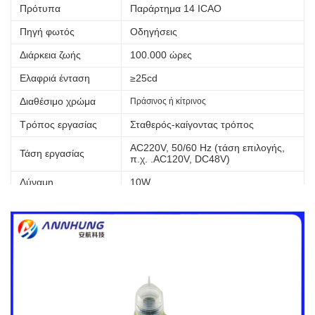
Πρότυπα
Παράρτημα 14 ICAO
Πηγή φωτός
Οδηγήσεις
Διάρκεια ζωής
100.000 ώρες
Ελαφριά ένταση
≥25cd
Διαθέσιμο χρώμα
Πράσινος ή κίτρινος
Τρόπος εργασίας
Σταθερός-καίγοντας τρόπος
AC220V, 50/60 Hz (τάση επιλογής,
Τάση εργασίας
π.χ. .AC120V, DC48V)
Δύναμη
10W
Μάζα
1.4kg