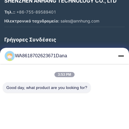
SHENZHEN ANHANG TECHNOLOGY CO., LTD
Τηλ.::
+86-755-89589401
Ηλεκτρονικό ταχυδρομείο:
sales@annhung.com
Γρήγορες Συνδέσεις
Σπίτι
WA8618702623671Dana
Προϊόντα
Βίντεο
3:53 PM
Σχετικά Με Εμάς
Επισκέψεις Στο Εργοστάσιο
Good day, what product are you looking for?
Έλεγχος Ποιότητας
Επικοινωνήστε Μαζί Μας
Ειδήσεις
Υποθέσεις