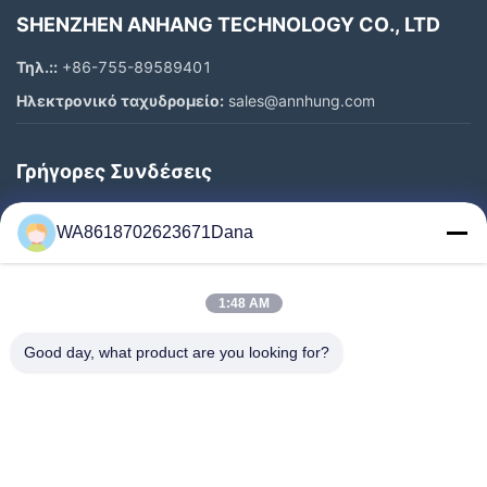
SHENZHEN ANHANG TECHNOLOGY CO., LTD
Τηλ.::
+86-755-89589401
Ηλεκτρονικό ταχυδρομείο:
sales@annhung.com
Γρήγορες Συνδέσεις
Σπίτι
WA8618702623671Dana
Προϊόντα
Βίντεο
1:48 AM
Σχετικά Με Εμάς
Επισκέψεις Στο Εργοστάσιο
Good day, what product are you looking for?
Έλεγχος Ποιότητας
Επικοινωνήστε Μαζί Μας
Ειδήσεις
Υποθέσεις