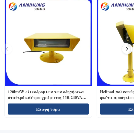
120lm/W ελικοδρομίων των οδηγήσεων
Helipad πολυανθ
σταθερό κάψιμο χρώματος 110-240VAC
φω'τα προσγείω
προβολέα άσπρο
Επαφή τώρα
Επ