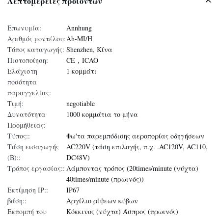
Λεπτομέρειες προϊόντων
Επωνυμία:
Annhung
Αριθμός μοντέλου:
Ah-MI/H
Τόπος καταγωγής:
Shenzhen, Κίνα
Πιστοποίηση:
CE，ICAO
Ελάχιστη
1 κομμάτι
ποσότητα
παραγγελίας:
Τιμή:
negotiable
Δυνατότητα
1000 κομμάτια το μήνα
Προμήθειας:
Τύπος::
Φω'τα παρεμπόδισης αεροπορίας οδηγήσεων
Τάση εισαγωγής
AC220V (τάση επιλογής, π.χ. .AC120V, AC110,
(Β)::
DC48V)
Τρόπος εργασίας::
Λάμποντας τρόπος (20times/minute (νύχτα)
40times/minute (πρωινός))
Εκτίμηση IP::
IP67
βάση::
Αργίλιο ρίψεων κύβων
Εκπομπή του
Κόκκινος (νύχτα) Άσπρος (πρωινός)