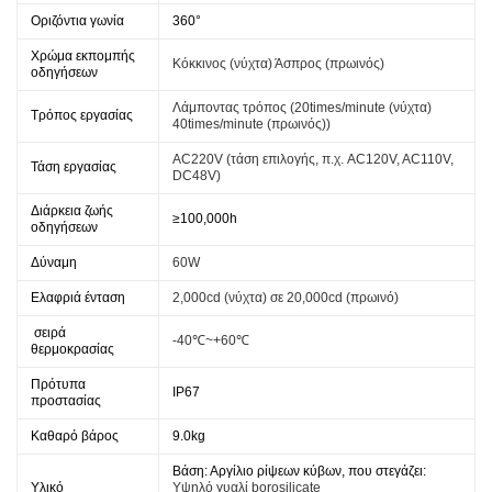
Οριζόντια γωνία
360°
Χρώμα εκπομπής
Κόκκινος (νύχτα) Άσπρος (πρωινός)
οδηγήσεων
Λάμποντας τρόπος (
20times/minute (νύχτα)
Τρόπος εργασίας
40times/minute (πρωινός)
)
AC220V (τάση επιλογής, π.χ. AC120V, AC110V,
Τάση εργασίας
DC48V)
Διάρκεια ζωής
≥100,000h
οδηγήσεων
Δύναμη
60W
Ελαφριά ένταση
2,000cd (νύχτα) σε 20,000cd (πρωινό)
σειρά
-40℃~+60℃
θερμοκρασίας
Πρότυπα
IP67
προστασίας
Καθαρό βάρος
9.0kg
Βάση: Αργίλιο ρίψεων κύβων, που στεγάζει:
Υλικό
Υψηλό γυαλί borosilicate