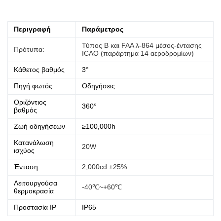
Περιγραφή
Παράμετρος
Τύπος Β και FAA λ-864 μέσος-έντασης
Πρότυπα:
ICAO (παράρτημα 14 αεροδρομίων)
Κάθετος βαθμός
3°
Πηγή φωτός
Οδηγήσεις
Οριζόντιος
360°
βαθμός
Ζωή οδηγήσεων
≥100,000h
Κατανάλωση
20W
ισχύος
Ένταση
2,000cd ±25%
Λειτουργούσα
-40℃~+60℃
θερμοκρασία
Προστασία IP
IP65