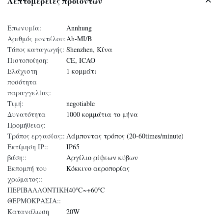
Λεπτομέρειες προϊόντων
Επωνυμία:
Annhung
Αριθμός μοντέλου:
Ah-MI/B
Τόπος καταγωγής:
Shenzhen, Κίνα
Πιστοποίηση:
CE, ICAO
Ελάχιστη
1 κομμάτι
ποσότητα
παραγγελίας:
Τιμή:
negotiable
Δυνατότητα
1000 κομμάτια το μήνα
Προμήθειας:
Τρόπος εργασίας::
Λάμποντας τρόπος (20-60times/minute)
Εκτίμηση IP::
IP65
βάση::
Αργίλιο ρίψεων κύβων
Εκπομπή του
Κόκκινο αεροπορίας
χρώματος::
ΠΕΡΙΒΑΛΛΟΝΤΙΚΗ
-40℃~+60℃
ΘΕΡΜΟΚΡΑΣΙΑ::
Κατανάλωση
20W