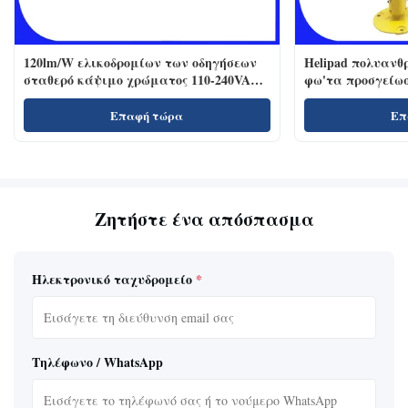
120lm/W ελικοδρομίων των οδηγήσεων
Helipad πολυανθ
σταθερό κάψιμο χρώματος 110-240VAC
φω'τα προσγείω
προβολέα άσπρο
Επαφή τώρα
Επ
Ζητήστε ένα απόσπασμα
Ηλεκτρονικό ταχυδρομείο
*
Τηλέφωνο / WhatsApp