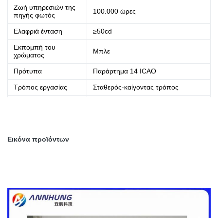
Ζωή υπηρεσιών της
100.000 ώρες
πηγής φωτός
Ελαφριά ένταση
≥50cd
Εκπομπή του
Μπλε
χρώματος
Πρότυπα
Παράρτημα 14 ICAO
Τρόπος εργασίας
Σταθερός-καίγοντας τρόπος
Λειτουργούσα τάση
AC220V, 50/60 Hz (τάση επιλογής)
Βάρος
4.90kg
Εικόνα προϊόντων