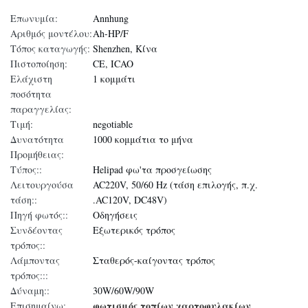
Επωνυμία:
Annhung
Αριθμός μοντέλου:
Ah-HP/F
Τόπος καταγωγής:
Shenzhen, Κίνα
Πιστοποίηση:
CE, ICAO
Ελάχιστη
1 κομμάτι
ποσότητα
παραγγελίας:
Τιμή:
negotiable
Δυνατότητα
1000 κομμάτια το μήνα
Προμήθειας:
Τύπος::
Helipad φω'τα προσγείωσης
Λειτουργούσα
AC220V, 50/60 Hz (τάση επιλογής, π.χ.
τάση::
.AC120V, DC48V)
Πηγή φωτός::
Οδηγήσεις
Συνδέοντας
Εξωτερικός τρόπος
τρόπος::
Λάμποντας
Σταθερός-καίγοντας τρόπος
τρόπος:::
Δύναμη::
30W/60W/90W
φωτισμός τοπίων χαρτοφυλακίων
Επισημαίνω:
,