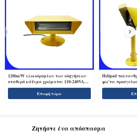
120lm/W ελικοδρομίων των οδηγήσεων
Helipad πολυανθ
σταθερό κάψιμο χρώματος 110-240VAC
φω'τα προσγείω
προβολέα άσπρο
Επαφή τώρα
Επ
Ζητήστε ένα απόσπασμα