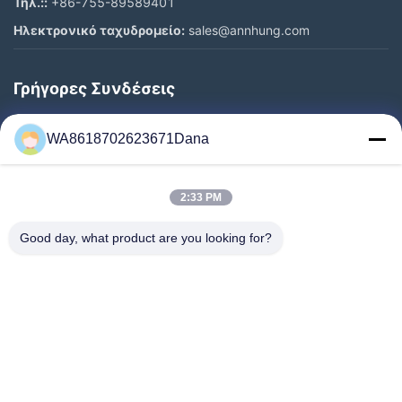
Τηλ.::
+86-755-89589401
Ηλεκτρονικό ταχυδρομείο:
sales@annhung.com
Γρήγορες Συνδέσεις
Σπίτι
WA8618702623671Dana
Προϊόντα
Βίντεο
2:33 PM
Σχετικά Με Εμάς
Επισκέψεις Στο Εργοστάσιο
Good day, what product are you looking for?
Έλεγχος Ποιότητας
Επικοινωνήστε Μαζί Μας
Ειδήσεις
Υποθέσεις