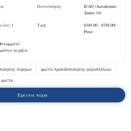
να
Πιστοποίηση:
ICAO (Aerodromes
Annex 14)
ελίας:
1
Τιμή:
$349.00 - $749.00/
Piece
00 κομμάτι/
μμάτια το μήνα
οποίησης πύργων
φω'τα προειδοποίησης αεροπλάνων
 φω'τα
Έ
ρ
ε
υ
ν
α
τ
ώ
ρ
α