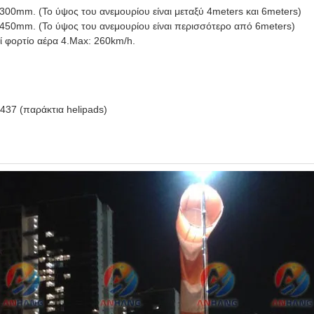
ι 300mm. (Το ύψος του ανεμουρίου είναι μεταξύ 4meters και 6meters)
αι 450mm. (Το ύψος του ανεμουρίου είναι περισσότερο από 6meters)
ί φορτίο αέρα 4.Max: 260km/h.
437 (παράκτια helipads)