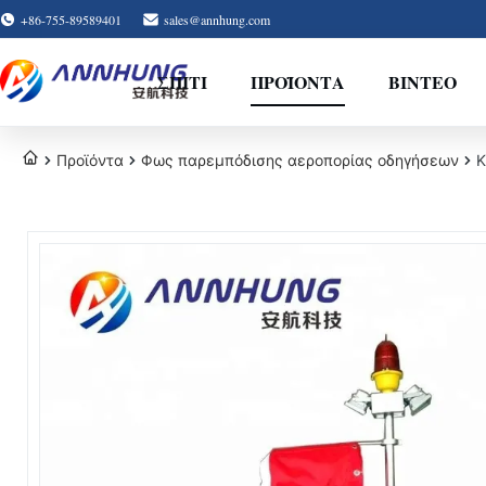
+86-755-89589401
sales@annhung.com
ΣΠΊΤΙ
ΠΡΟΪΌΝΤΑ
ΒΊΝΤΕΟ
Προϊόντα
Φως παρεμπόδισης αεροπορίας οδηγήσεων
Κ