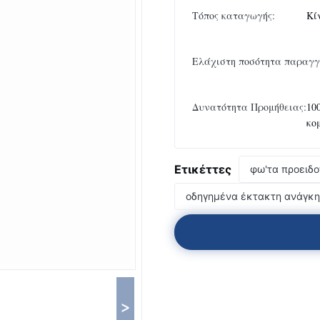
Τόπος καταγωγής:
Κί
Ελάχιστη ποσότητα παραγγ
Δυνατότητα Προμήθειας:
10
κο
Ετικέττες
φω'τα προειδ
οδηγημένα έκτακτη ανάγκη
>