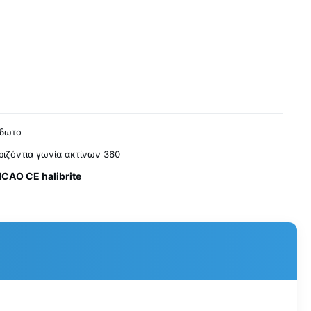
ίδωτο
ριζόντια γωνία ακτίνων 360
ICAO CE halibrite