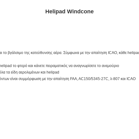
Helipad Windcone
 και το βγάλσιμο της κατεύθυνσης αέρα. Σύμφωνα με την απαίτηση ICAO, κάθε helipa
elipad το φτερό και κάνετε πειραματικός να αναγνωρίσετε το ανεμούριο
λα τα είδη αερολιμένων και helipad
ϊόντων είναι συμμόρφωση με την απαίτηση FAA, AC150/5345-27C, λ-807 και ICAO