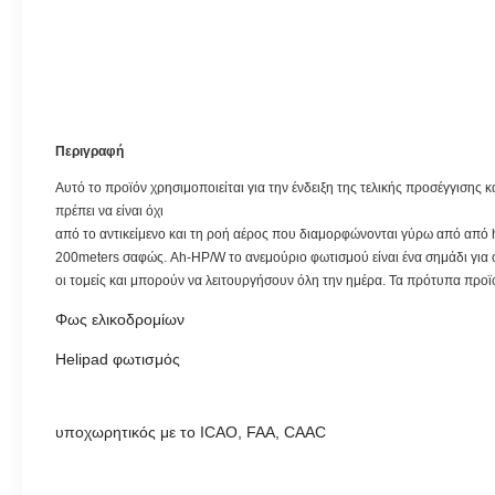
Περιγραφή
Αυτό το προϊόν χρησιμοποιείται για την ένδειξη της τελικής προσέγγισης
πρέπει να είναι όχι
από το αντικείμενο και τη ροή αέρος που διαμορφώνονται γύρω από από h
200meters σαφώς. Ah-HP/W το ανεμούριο φωτισμού είναι ένα σημάδι για ό
οι τομείς και μπορούν να λειτουργήσουν όλη την ημέρα. Τα πρότυπα προ
Φως ελικοδρομίων
Helipad φωτισμός
υποχωρητικός με το ICAO, FAA, CAAC