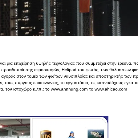
αι μια επιχείρηση υψηλής τεχνολογίας που συμμετέχει στην έρευνα, π
προειδοποίησης αεροσκαφών, Helipad του φωτός, των θαλασσίων φαν
 αγοράς στον τομέα των φω'των ναυσιπλοΐας και υποστηρικτής των π
ds, τους πύργους επικοινωνίας, το εργοστάσιο, τις καπνοδόχους εγκατ
ασσα, τον ιστοχώρο κ.λπ.: το www.annhung.com το www.ahicao.com