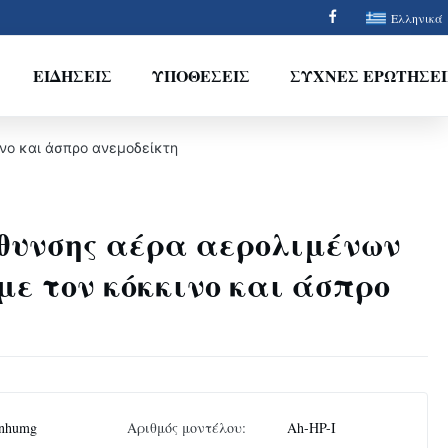
Ελληνικά
ΕΙΔΉΣΕΙΣ
ΥΠΟΘΈΣΕΙΣ
ΣΥΧΝΈΣ ΕΡΩΤΉΣΕΙ
νο και άσπρο ανεμοδείκτη
θυνσης αέρα αερολιμένων
 με τον κόκκινο και άσπρο
nhumg
Αριθμός μοντέλου:
Ah-HP-Ι