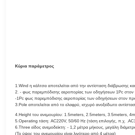
Κύρια παράμετρος
1.Wind η κάλτσα αποτελείται από την αντίσταση διάβρωσης κα
2. - φως παρεμπόδισης αεροπορίας των οδηγήσεων 1Pc στον π
-1Pc φως παρεμπόδισης αεροπορίας των οδηγήσεων στον προβο
3.Pole αποτελείται από το ελαφρύ, ισχυρό ανοξείδωτο αντίστ
4.Height του ανεμουρίου: 1.5meters, 2.5meters, 3.5meters, 4m
5.Operating τάση: AC220V, 50/60 Hz (τάση επιλογής, π.χ. .A
6.Three είδος ανεμοδείκτη: - 1,2 μέτρα μήκους, μεγάλη διάμετ
(Το ύψος του ανεμουρίου είναι λιγότερο από 4 μέτρα)