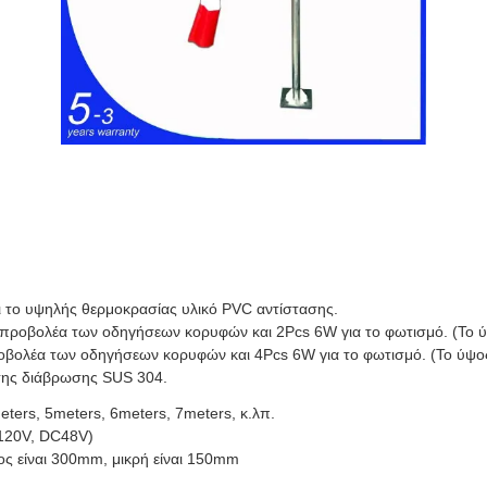
ι το υψηλής θερμοκρασίας υλικό PVC αντίστασης.
ροβολέα των οδηγήσεων κορυφών και 2Pcs 6W για το φωτισμό. (Το ύψο
λέα των οδηγήσεων κορυφών και 4Pcs 6W για το φωτισμό. (Το ύψος τ
ασης διάβρωσης SUS 304.
eters, 5meters, 6meters, 7meters, κ.λπ.
C120V, DC48V)
ρος είναι 300mm, μικρή είναι 150mm