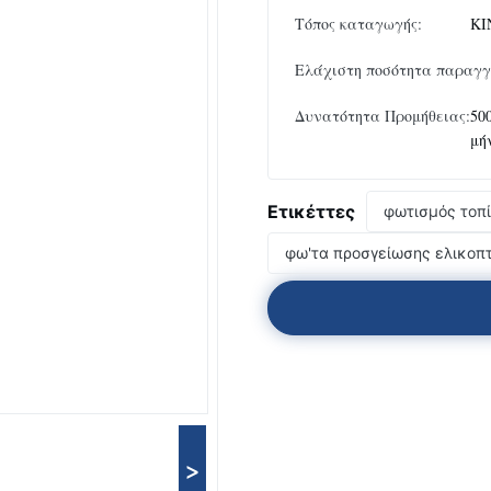
Τόπος καταγωγής:
ΚΙ
Ελάχιστη ποσότητα παραγγ
Δυνατότητα Προμήθειας:
50
μή
Ετικέττες
φωτισμός τοπ
φω'τα προσγείωσης ελικοπ
>