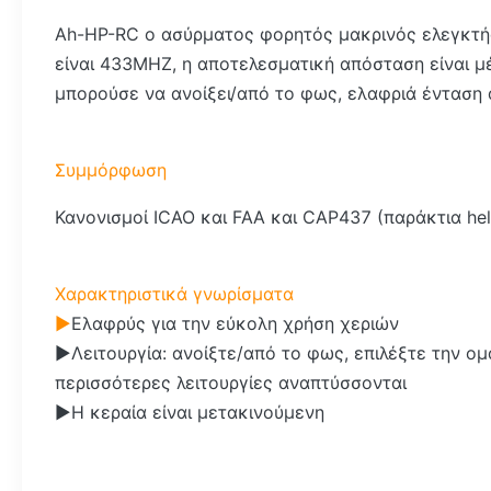
Ah-HP-RC ο ασύρματος φορητός μακρινός ελεγκτής
είναι 433MHZ, η αποτελεσματική απόσταση είναι μ
μπορούσε να ανοίξει/από το φως, ελαφριά ένταση
Συμμόρφωση
Κανονισμοί ICAO και FAA και CAP437 (παράκτια hel
Χαρακτηριστικά γνωρίσματα
►
Ελαφρύς για την εύκολη χρήση χεριών
►Λειτουργία: ανοίξτε/από το φως, επιλέξτε την 
περισσότερες λειτουργίες αναπτύσσονται
►Η κεραία είναι μετακινούμενη