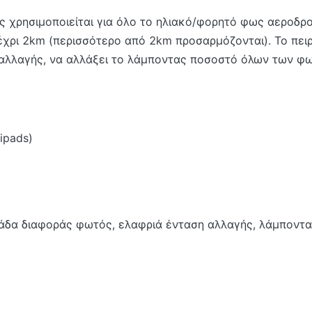
 χρησιμοποιείται για όλο το ηλιακό/φορητό φως αεροδρ
έχρι 2km (περισσότερο από 2km προσαρμόζονται). Το πει
 αλλαγής, να αλλάξει το λάμποντας ποσοστό όλων των φω
ipads)
ομάδα διαφοράς φωτός, ελαφριά ένταση αλλαγής, λάμποντ