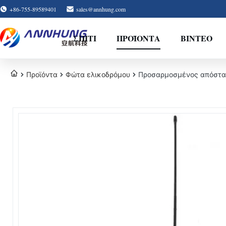
+86-755-89589401
sales@annhung.com
ΣΠΊΤΙ
ΠΡΟΪΌΝΤΑ
ΒΊΝΤΕΟ
Προϊόντα
Φώτα ελικοδρόμου
Προσαρμοσμένος απόστασ