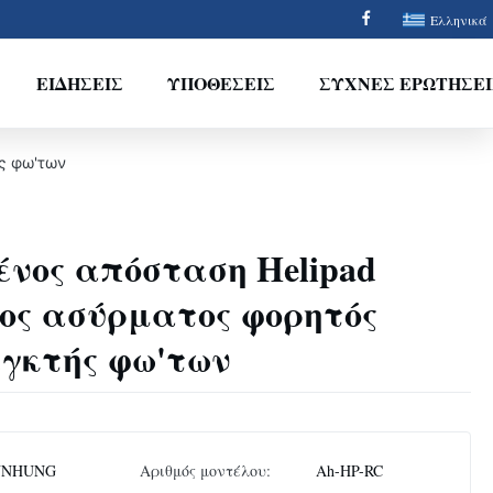
Ελληνικά
ΕΙΔΉΣΕΙΣ
ΥΠΟΘΈΣΕΙΣ
ΣΥΧΝΈΣ ΕΡΩΤΉΣΕΙ
ς φω'των
νος απόσταση Helipad
ος ασύρματος φορητός
εγκτής φω'των
NNHUNG
Αριθμός μοντέλου:
Ah-HP-RC