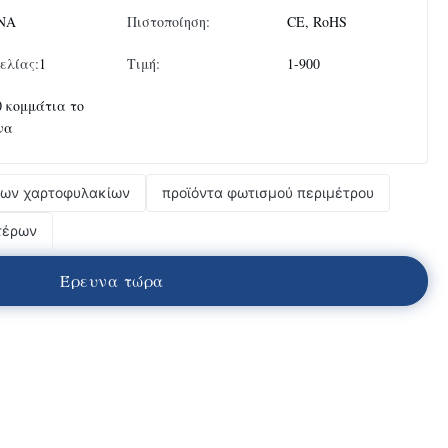
ΝΑ
Πιστοποίηση:
CE, RoHS
ελίας:
1
Τιμή:
1-900
0 κομμάτια το
να
ίων χαρτοφυλακίων
προϊόντα φωτισμού περιμέτρου
τέρων
Έ
ρ
ε
υ
ν
α
τ
ώ
ρ
α