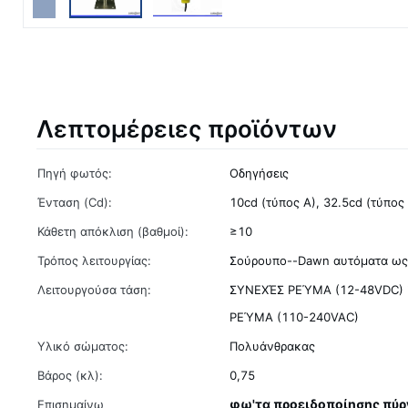
Λεπτομέρειες προϊόντων
Πηγή φωτός:
Οδηγήσεις
Ένταση (Cd):
10cd (τύπος Α), 32.5cd (τύπος 
Κάθετη απόκλιση (βαθμοί):
≥10
Τρόπος λειτουργίας:
Σούρουπο--Dawn αυτόματα ως
Λειτουργούσα τάση:
ΣΥΝΕΧΈΣ ΡΕΎΜΑ (12-48VDC
ΡΕΎΜΑ (110-240VAC)
Υλικό σώματος:
Πολυάνθρακας
Βάρος (κλ):
0,75
φω'τα προειδοποίησης πύ
Επισημαίνω