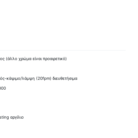
ος (άλλο χρώμα είναι προαιρετικό)
ός-κάψιμο/λάμψη (20fpm) διευθετήσιμα
000
sting αργίλιο