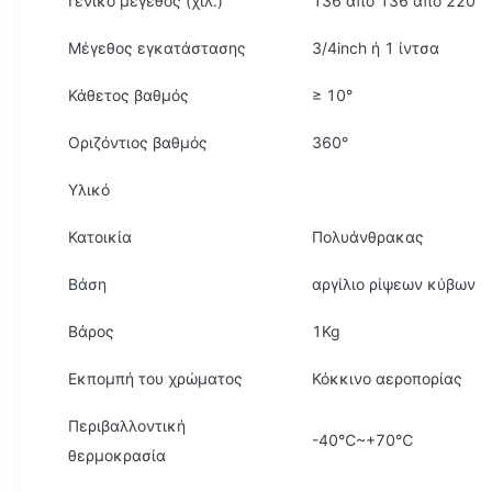
Γενικό μέγεθος (χιλ.)
136 από 136 από 220
Μέγεθος εγκατάστασης
3/4inch ή 1 ίντσα
Κάθετος βαθμός
≥ 10°
Οριζόντιος βαθμός
360°
Υλικό
Κατοικία
Πολυάνθρακας
Βάση
αργίλιο ρίψεων κύβων
Βάρος
1Kg
Εκπομπή του χρώματος
Κόκκινο αεροπορίας
Περιβαλλοντική
-40℃~+70℃
θερμοκρασία