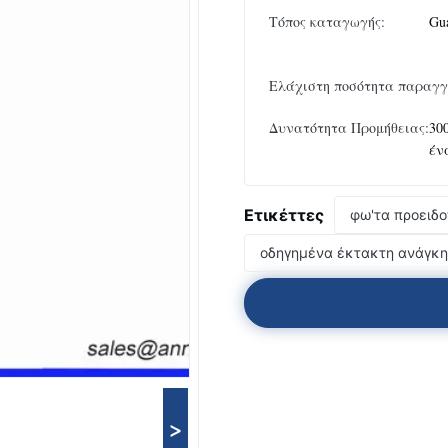
Τόπος καταγωγής:
Gu
Ελάχιστη ποσότητα παραγγ
Δυνατότητα Προμήθειας:
30
έν
Ετικέττες
φω'τα προειδ
οδηγημένα έκτακτη ανάγκη
>