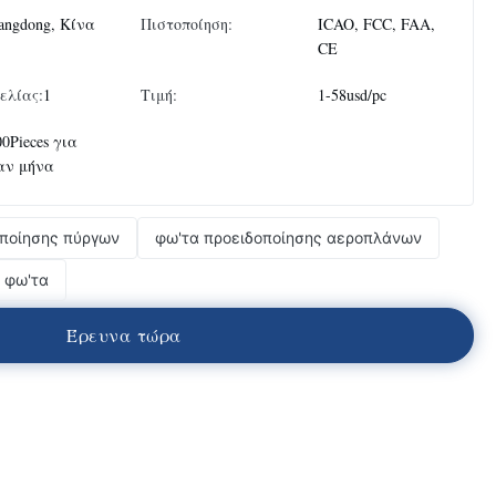
angdong, Κίνα
Πιστοποίηση:
ICAO, FCC, FAA,
CE
ελίας:
1
Τιμή:
1-58usd/pc
00Pieces για
αν μήνα
οποίησης πύργων
φω'τα προειδοποίησης αεροπλάνων
 φω'τα
Έ
ρ
ε
υ
ν
α
τ
ώ
ρ
α