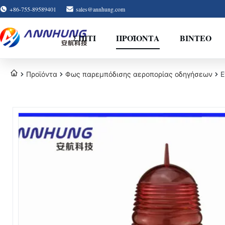
+86-755-89589401
sales@annhung.com
ΣΠΊΤΙ
ΠΡΟΪΌΝΤΑ
ΒΊΝΤΕΟ
Προϊόντα
Φως παρεμπόδισης αεροπορίας οδηγήσεων
Ε