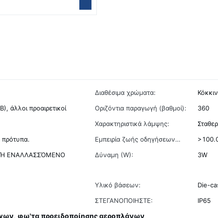
Διαθέσιμα χρώματα:
Κόκκιν
Β), άλλοι προαιρετικοί
Οριζόντια παραγωγή (βαθμοί):
360
Χαρακτηριστικά λάμψης:
Σταθερ
 πρότυπα.
Εμπειρία ζωής οδηγήσεων
>100.
(ώρες):
) Ή ΕΝΑΛΛΑΣΣΌΜΕΝΟ
Δύναμη (W):
3W
Υλικό βάσεων:
Die-ca
ΣΤΕΓΑΝΟΠΟΙΗΣΤΕ:
IP65
ργων
φω'τα προειδοποίησης αεροπλάνων
,