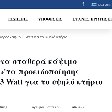
Ελληνικά
ΕΙΔΉΣΕΙΣ
ΥΠΟΘΈΣΕΙΣ
ΣΥΧΝΈΣ ΕΡΩΤΉΣΕΙ
αεροσκαφών 3 Watt για το υψηλό κτήριο
ινα σταθερά κάψιμο
ω'τα προειδοποίησης
 Watt για το υψηλό κτήριο
nhung
Αριθμός μοντέλου:
Ah-λι-β