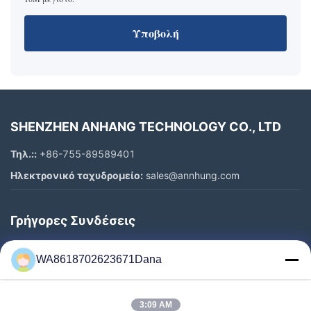
Υποβολή
SHENZHEN ANHANG TECHNOLOGY CO., LTD
Τηλ.::
+86-755-89589401
Ηλεκτρονικό ταχυδρομείο:
sales@annhung.com
Γρήγορες Συνδέσεις
Σπίτι
WA8618702623671Dana
Προϊόντα
Βίντεο
3:09 AM