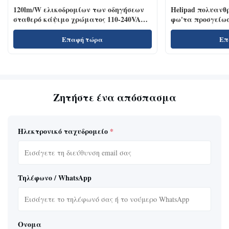
120lm/W ελικοδρομίων των οδηγήσεων
Helipad πολυανθ
σταθερό κάψιμο χρώματος 110-240VAC
φω'τα προσγείω
προβολέα άσπρο
Επαφή τώρα
Επ
Ζητήστε ένα απόσπασμα
Ηλεκτρονικό ταχυδρομείο
*
Τηλέφωνο / WhatsApp
Ονομα