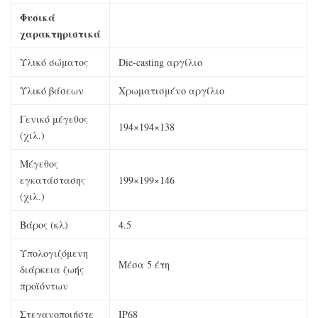
Φυσικά
χαρακτηριστικά
Υλικό σώματος
Die-casting αργίλιο
Υλικό βάσεων
Χρωματισμένο αργίλιο
Γενικό μέγεθος
194×194×138
(χιλ.)
Μέγεθος
εγκατάστασης
199×199×146
(χιλ.)
Βάρος (κλ)
4.5
Υπολογιζόμενη
Μέσα 5 έτη
διάρκεια ζωής
προϊόντων
Στεγανοποιήστε
IP68