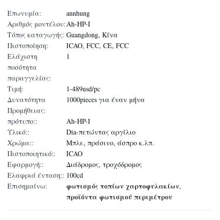
Επωνυμία:
annhung
Αριθμός μοντέλου:
Ah-HP-Ι
Τόπος καταγωγής:
Guangdong, Κίνα
Πιστοποίηση:
ICAO, FCC, CE, FCC
Ελάχιστη
1
ποσότητα
παραγγελίας:
Τιμή:
1-489usd/pc
Δυνατότητα
1000pieces για έναν μήνα
Προμήθειας:
πρότυπο::
Ah-HP-Ι
Υλικό::
Dia-πετώντας αργίλιο
Χρώμα::
Μπλε, πράσινο, άσπρο κ.λπ.
Πιστοποιητικό::
ICAO
Εφαρμογή::
Διάδρομος, τροχόδρομος
Ελαφριά ένταση::
100cd
φωτισμός τοπίων χαρτοφυλακίων
Επισημαίνω:
,
προϊόντα φωτισμού περιμέτρου