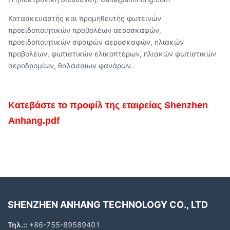
Κατασκευαστής και προμηθευτής φωτεινών
προειδοποιητικών προβολέων αεροσκαφών,
προειδοποιητικών σφαιρών αεροσκαφών, ηλιακών
προβολέων, φωτιστικών ελικοπτέρων, ηλιακών φωτιστικών
αεροδρομίων, θαλάσσιων φανάρων.
Κατεβάστε το προφίλ της εταιρείας Shenzhen
Anhang.pdf
SHENZHEN ANHANG TECHNOLOGY CO., LTD
Τηλ.::
+86-755-89589401