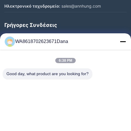
Ηλεκτρονικό ταχυδρομείο:
sales@annhung.com
Γρήγορες Συνδέσεις
Σπίτι
WA8618702623671Dana
Προϊόντα
Βίντεο
6:38 PM
Σχετικά Με Εμάς
Επισκέψεις Στο Εργοστάσιο
Good day, what product are you looking for?
Έλεγχος Ποιότητας
Επικοινωνήστε Μαζί Μας
Ειδήσεις
Υποθέσεις
Follow Us