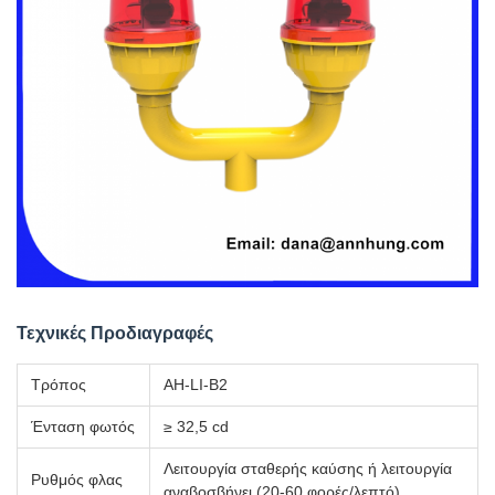
Τεχνικές Προδιαγραφές
Τρόπος
AH-LI-B2
Ένταση φωτός
≥ 32,5 cd
Λειτουργία σταθερής καύσης ή λειτουργία
Ρυθμός φλας
αναβοσβήνει (20-60 φορές/λεπτό)