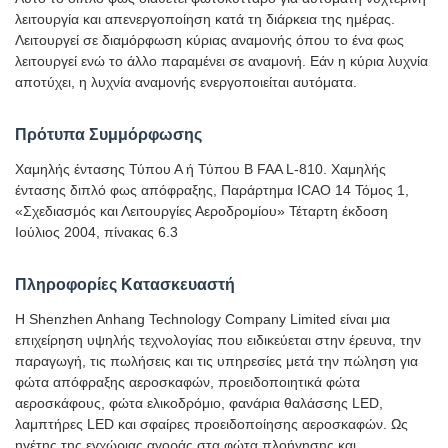
λειτουργία και απενεργοποίηση κατά τη διάρκεια της ημέρας.
Λειτουργεί σε διαμόρφωση κύριας αναμονής όπου το ένα φως
λειτουργεί ενώ το άλλο παραμένει σε αναμονή. Εάν η κύρια λυχνία
αποτύχει, η λυχνία αναμονής ενεργοποιείται αυτόματα.
Πρότυπα Συμμόρφωσης
Χαμηλής έντασης Τύπου Α ή Τύπου Β FAA L-810. Χαμηλής
έντασης διπλό φως απόφραξης, Παράρτημα ICAO 14 Τόμος 1,
«Σχεδιασμός και Λειτουργίες Αεροδρομίου» Τέταρτη έκδοση
Ιούλιος 2004, πίνακας 6.3
Πληροφορίες Κατασκευαστή
Η Shenzhen Anhang Technology Company Limited είναι μια
επιχείρηση υψηλής τεχνολογίας που ειδικεύεται στην έρευνα, την
παραγωγή, τις πωλήσεις και τις υπηρεσίες μετά την πώληση για
φώτα απόφραξης αεροσκαφών, προειδοποιητικά φώτα
αεροσκάφους, φώτα ελικοδρόμιο, φανάρια θαλάσσης LED,
λαμπτήρες LED και σφαίρες προειδοποίησης αεροσκαφών. Ως
ηγέτης της εγχώριας αγοράς στα φώτα πλοήγησης και