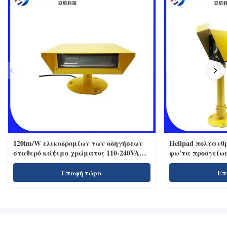
120lm/W ελικοδρομίων των οδηγήσεων
Helipad πολυανθ
σταθερό κάψιμο χρώματος 110-240VAC
φω'τα προσγείω
προβολέα άσπρο
Επαφή τώρα
Επ