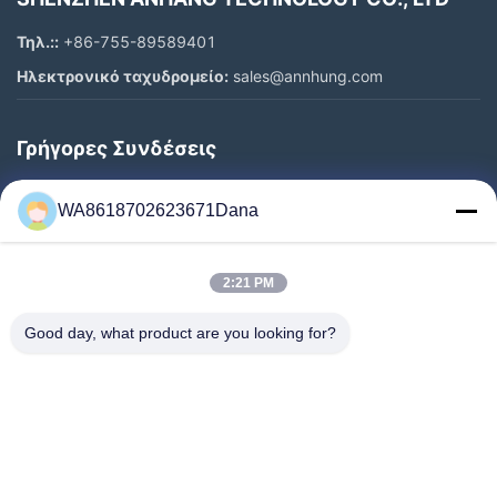
Τηλ.::
+86-755-89589401
Ηλεκτρονικό ταχυδρομείο:
sales@annhung.com
Γρήγορες Συνδέσεις
Σπίτι
WA8618702623671Dana
Προϊόντα
Βίντεο
2:21 PM
Σχετικά Με Εμάς
Επισκέψεις Στο Εργοστάσιο
Good day, what product are you looking for?
Έλεγχος Ποιότητας
Επικοινωνήστε Μαζί Μας
Ειδήσεις
Υποθέσεις