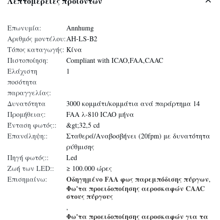
Λεπτομέρειες προϊόντων
Επωνυμία:
Annhumg
Αριθμός μοντέλου:
AH-LS-B2
Τόπος καταγωγής:
Κίνα
Πιστοποίηση:
Compliant with ICAO,FAA,CAAC
Ελάχιστη
1
ποσότητα
παραγγελίας:
Δυνατότητα
3000 κομμάτι/κομμάτια ανά παράρτημα 14
Προμήθειας:
FAA λ-810 ICAO μήνα
Ένταση φωτός::
&gt;32,5 cd
Επανάληψη::
Σταθερά/Αναβοσβήνει (20fpm) με δυνατότητα
ρύθμισης
Πηγή φωτός::
Led
Ζωή των LED::
≥ 100.000 ώρες
Οδηγημένο FAA φως παρεμπόδισης πύργων
Επισημαίνω:
,
Φω'τα προειδοποίησης αεροσκαφών CAAC
στους πύργους
,
Φω'τα προειδοποίησης αεροσκαφών για τα