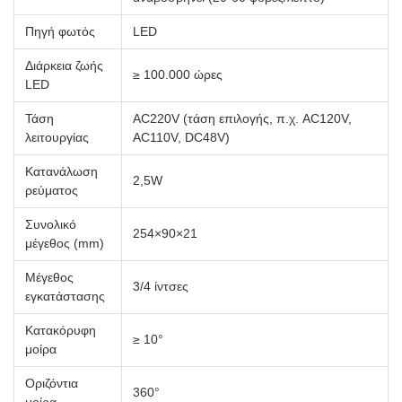
Πηγή φωτός
LED
Διάρκεια ζωής
≥ 100.000 ώρες
LED
Τάση
AC220V (τάση επιλογής, π.χ. AC120V,
λειτουργίας
AC110V, DC48V)
Κατανάλωση
2,5W
ρεύματος
Συνολικό
254×90×21
μέγεθος (mm)
Μέγεθος
3/4 ίντσες
εγκατάστασης
Κατακόρυφη
≥ 10°
μοίρα
Οριζόντια
360°