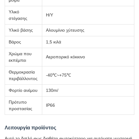
μοίρα
Υλικό
Η/Υ
στέγασης
Υλικό βάσης
Αλουμίνιο χύτευσης
Βάρος
1,5 κιλά
Χρώμα που
Αεροπορικό κόκκινο
εκπέμπει
Θερμοκρασία
-40℃~+75℃
περιβάλλοντος
Φορτίο ανέμου
130m/
Πρότυπο
IP66
προστασίας
Λειτουργία προϊόντος
Αυτό το διπλό φως διαθέτει φωτοκύτταρο για αυτόματη νυχτερινή