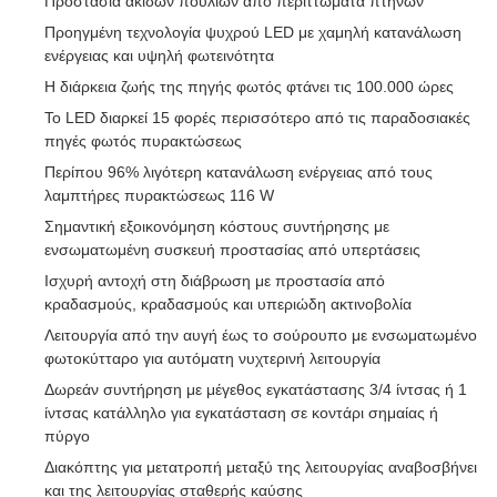
Προστασία ακίδων πουλιών από περιττώματα πτηνών
Προηγμένη τεχνολογία ψυχρού LED με χαμηλή κατανάλωση
ενέργειας και υψηλή φωτεινότητα
Η διάρκεια ζωής της πηγής φωτός φτάνει τις 100.000 ώρες
Το LED διαρκεί 15 φορές περισσότερο από τις παραδοσιακές
πηγές φωτός πυρακτώσεως
Περίπου 96% λιγότερη κατανάλωση ενέργειας από τους
λαμπτήρες πυρακτώσεως 116 W
Σημαντική εξοικονόμηση κόστους συντήρησης με
ενσωματωμένη συσκευή προστασίας από υπερτάσεις
Ισχυρή αντοχή στη διάβρωση με προστασία από
κραδασμούς, κραδασμούς και υπεριώδη ακτινοβολία
Λειτουργία από την αυγή έως το σούρουπο με ενσωματωμένο
φωτοκύτταρο για αυτόματη νυχτερινή λειτουργία
Δωρεάν συντήρηση με μέγεθος εγκατάστασης 3/4 ίντσας ή 1
ίντσας κατάλληλο για εγκατάσταση σε κοντάρι σημαίας ή
πύργο
Διακόπτης για μετατροπή μεταξύ της λειτουργίας αναβοσβήνει
και της λειτουργίας σταθερής καύσης